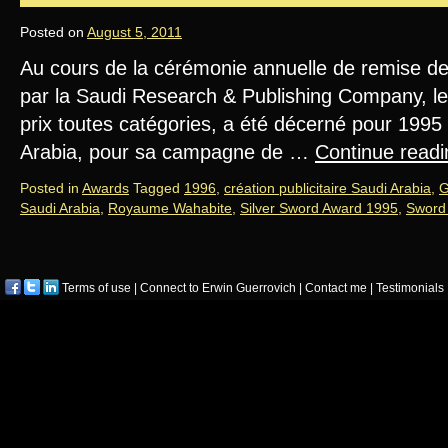
Posted on
August 5, 2011
Au cours de la cérémonie annuelle de remise d
par la Saudi Research & Publishing Company, l
prix toutes catégories, a été décerné pour 1995
Arabia, pour sa campagne de …
Continue read
Posted in
Awards
Tagged
1996
,
création publicitaire Saudi Arabia
,
G
Saudi Arabia
,
Royaume Wahabite
,
Silver Sword Award 1995
,
Sword
Terms of use
|
Connect to Erwin Guerrovich
|
Contact me
|
Testimonials