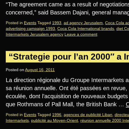
“The agreement came as a result of negotiation
concerned,” said Bassem Dajani, general mana
Posted in
Events
Tagged
1993
,
ad agency Jerusalem
,
Coca Cola ad
advertising campaign 1993
,
Coca Cola International brands
,
diet C
Intermarkets Jerusalem agency
Leave a comment
“Strategie pour l’an 2000″ a 
Posted on
August 16, 2011
La direction régionale du Groupe Intermarkets 
sa réunion annuelle. Ont été passées en revue, l
écoulée, dont l’acquisition de nouveaux budgets 
que Rothmans of Pall Mall, the British Bank …
C
Posted in
Events
Tagged
1996
,
agences de publicité Liban
,
directe
Intermarkets
,
publicité au Moyen-Orient
,
réunion annuelle 2000 Int